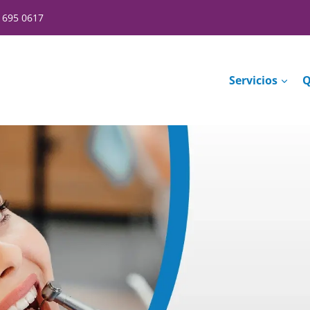
) 695 0617
Servicios
Q