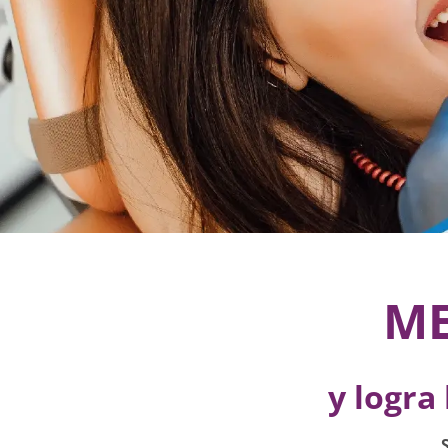
ME
y logra