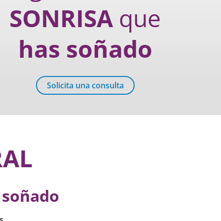
SONRISA
que
has soñado
Solicita una consulta
RAL
s soñado
s