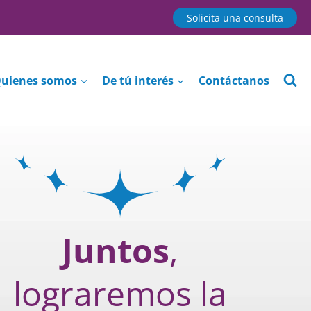
Solicita una consulta
uienes somos
De tú interés
Contáctanos
Juntos
,
lograremos la