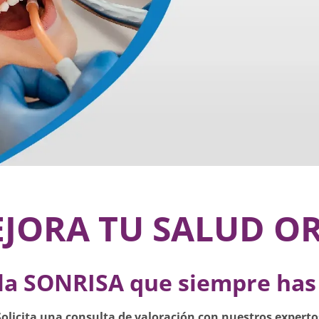
JORA TU SALUD O
 la SONRISA que siempre ha
Solicita una consulta de valoración con nuestros experto