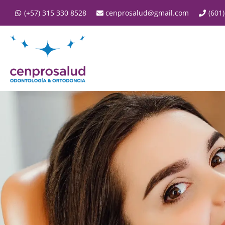
Saltar
(+57) 315 330 8528
cenprosalud@gmail.com
(601
al
contenido